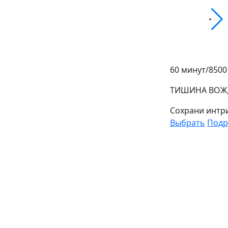
60 минут/
8500
ТИШИНА ВОЖ
Сохрани интри
Выбрать
Подр